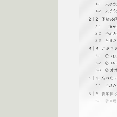
入手方
入手方
2. 予約
【重要
予約方
当日の
3. さま
① 7
② 1
③ 意
4. 忘れ
申請の
5. 青葉
駐車場