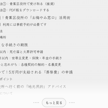
法①：青葉区役所で受け取る（推奨）
法②：PDF版をダウンロードする
必須！青葉区役所の「お悔やみ窓口」活用術
】利用には事前予約が必要です
法
場所
ざまな手続きの期限
日以内：死亡届と火葬許可申請
4日以内：世帯主変更・保険・年金の手続き
外と忘れがち：各種契約の解約・名義変更
ないで！5万円が支給される「葬祭費」の申請
ポイント
区役所へ行く前の「地元民的」アドバイス
について
もっと見る