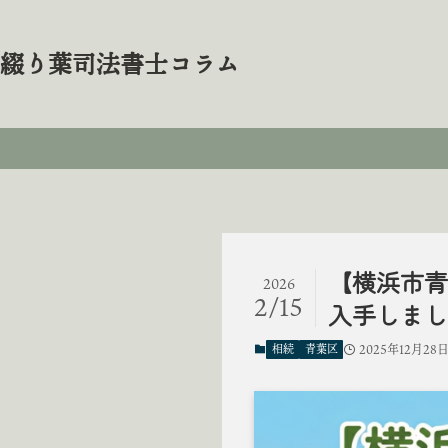
綴り葉司法書士コラム
【横浜市青
2026
2/15
入手しまし
2025年12月28
相続
青葉区